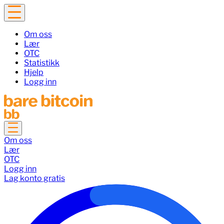
Om oss
Lær
OTC
Statistikk
Hjelp
Logg inn
Om oss
Lær
OTC
Logg inn
Lag konto gratis