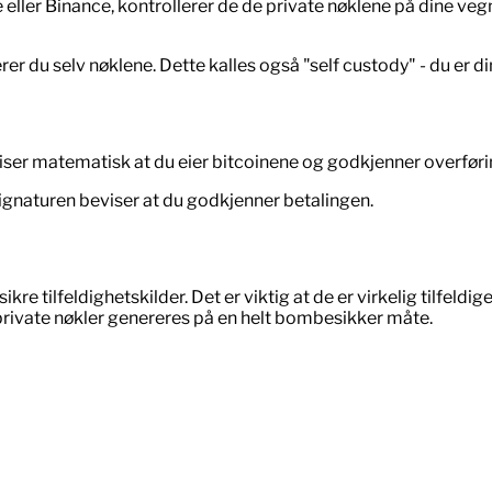
ller Binance, kontrollerer de de private nøklene på dine vegne
r du selv nøklene. Dette kalles også "self custody" - du er d
iser matematisk at du eier bitcoinene og godkjenner overførin
ignaturen beviser at du godkjenner betalingen.
kre tilfeldighetskilder. Det er viktig at de er virkelig tilfeldi
at private nøkler genereres på en helt bombesikker måte.