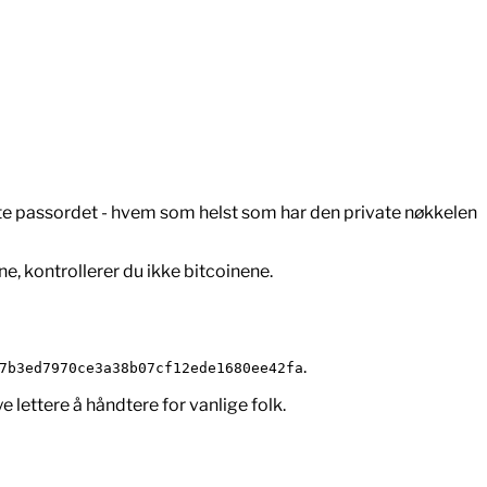
mate passordet - hvem som helst som har den private nøkkelen
ne, kontrollerer du ikke bitcoinene.
.
7b3ed7970ce3a38b07cf12ede1680ee42fa
e lettere å håndtere for vanlige folk.