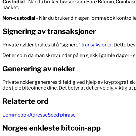
Custodial
- Når du bruker børser som Bare Bitcoin, Coinbase e
hacket.
Non-custodial
- Når du bruker din egen lommebok kontrollere
Signering av transaksjoner
Private nøkler brukes til å "signere"
transaksjoner
. Dette bev
Det er som da man skrev under på en sjekk i gamle dager - s
Generering av nøkler
Private nøkler genereres tilfeldig ved hjelp av kryptografisk si
de stjele bitcoinene dine. Det betyr at det er veldig viktig 
Relaterte ord
Lommebok
Adresse
Seed phrase
Norges enkleste bitcoin-app