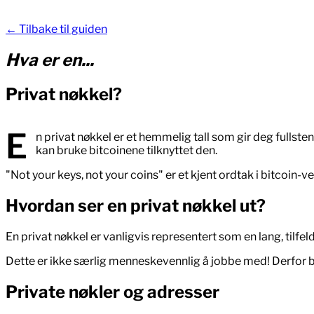
← Tilbake til guiden
Hva er
en
...
Privat nøkkel
?
E
n privat nøkkel er et hemmelig tall som gir deg fullst
kan bruke bitcoinene tilknyttet den.
"Not your keys, not your coins" er et kjent ordtak i bitcoin-v
Hvordan ser en privat nøkkel ut?
En privat nøkkel er vanligvis representert som en lang, tilfel
Dette er ikke særlig menneskevennlig å jobbe med! Derfor
Private nøkler og adresser