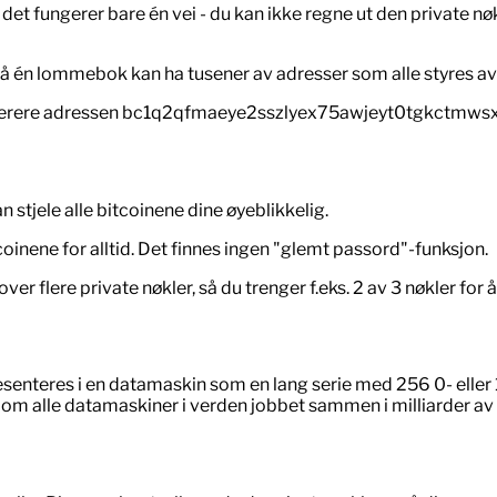
 det fungerer bare én vei - du kan ikke regne ut den private 
 så én lommebok kan ha tusener av adresser som alle styres a
å generere adressen bc1q2qfmaeye2sszlyex75awjeyt0tgkctmw
 stjele alle bitcoinene dine øyeblikkelig.
coinene for alltid. Det finnes ingen "glemt passord"-funksjon.
ver flere private nøkler, så du trenger f.eks. 2 av 3 nøkler for 
esenteres i en datamaskin som en lang serie med 256 0- eller 1
lv om alle datamaskiner i verden jobbet sammen i milliarder av å