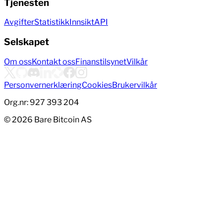
Tjenesten
Avgifter
Statistikk
Innsikt
API
Selskapet
Om oss
Kontakt oss
Finanstilsynet
Vilkår
Personvernerklæring
Cookies
Brukervilkår
Org.nr: 927 393 204
©
2026
Bare Bitcoin AS