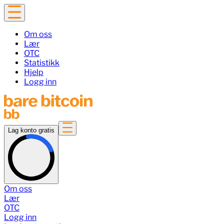
Om oss
Lær
OTC
Statistikk
Hjelp
Logg inn
Lag konto gratis
Om oss
Lær
OTC
Logg inn