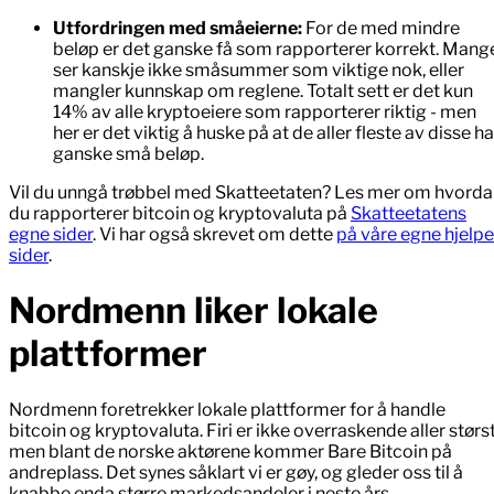
Utfordringen med småeierne:
For de med mindre
beløp er det ganske få som rapporterer korrekt. Mang
ser kanskje ikke småsummer som viktige nok, eller
mangler kunnskap om reglene. Totalt sett er det kun
14% av alle kryptoeiere som rapporterer riktig - men
her er det viktig å huske på at de aller fleste av disse ha
ganske små beløp.
Vil du unngå trøbbel med Skatteetaten? Les mer om hvord
du rapporterer bitcoin og kryptovaluta på
Skatteetatens
egne sider
. Vi har også skrevet om dette
på våre egne hjelpe
sider
.
Nordmenn liker lokale
plattformer
Nordmenn foretrekker lokale plattformer for å handle
bitcoin og kryptovaluta. Firi er ikke overraskende aller størst
men blant de norske aktørene kommer Bare Bitcoin på
andreplass. Det synes såklart vi er gøy, og gleder oss til å
knabbe enda større markedsandeler i neste års