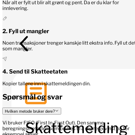
Når alt er fylt ut blir alt grønt og pent. Da er du klar for
innlevering.
2
.
Fyll ut mangler
Noen transaksjoner trenger kanskje litt ekstra info. Fyll ut de
som mangler.
4
.
Send til Skatteetaten
Kopier tallene inn i skattemeldingen din.
Spørsmål og svar
Hvilken metode bruker dere?
Vi bruker FIFO (First In, First Out). Den samme
beregningsmetoden som brukes til å regne gevinst på for
eksempel aksjer.