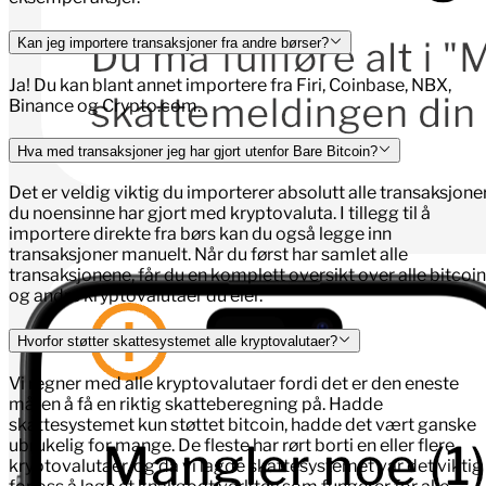
Kan jeg importere transaksjoner fra andre børser?
Ja! Du kan blant annet importere fra Firi, Coinbase, NBX,
Binance og Crypto.com.
Hva med transaksjoner jeg har gjort utenfor Bare Bitcoin?
Det er veldig viktig du importerer absolutt alle transaksjone
du noensinne har gjort med kryptovaluta. I tillegg til å
importere direkte fra børs kan du også legge inn
transaksjoner manuelt. Når du først har samlet alle
transaksjonene, får du en komplett oversikt over alle bitcoin
og andre kryptovalutaer du eier.
Hvorfor støtter skattesystemet alle kryptovalutaer?
Vi regner med alle kryptovalutaer fordi det er den eneste
måten å få en riktig skatteberegning på. Hadde
skattesystemet kun støttet bitcoin, hadde det vært ganske
ubrukelig for mange. De fleste har rørt borti en eller flere
kryptovalutaer, og da vi lagde skattesystemet var det viktig