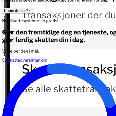
for oss å lage et knallgodt verktøy som fungerer for alle.
Koster det noe?
Nei. Skattesystemet er gratis!
Gjør den fremtidige deg en tjeneste, o
gjør ferdig skatten din i dag.
Vi hjelper deg i mål.
Se skatteoversikten din