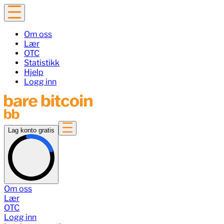
Om oss
Lær
OTC
Statistikk
Hjelp
Logg inn
Lag konto gratis
Om oss
Lær
OTC
Logg inn