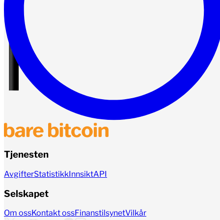
Tjenesten
Avgifter
Statistikk
Innsikt
API
Selskapet
Om oss
Kontakt oss
Finanstilsynet
Vilkår