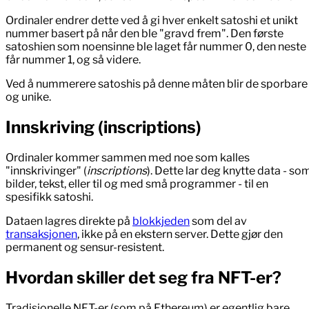
Ordinaler endrer dette ved å gi hver enkelt satoshi et unikt
nummer basert på når den ble "gravd frem". Den første
satoshien som noensinne ble laget får nummer 0, den neste
får nummer 1, og så videre.
Ved å nummerere satoshis på denne måten blir de sporbare
og unike.
Innskriving (inscriptions)
Ordinaler kommer sammen med noe som kalles
"innskrivinger" (
inscriptions
). Dette lar deg knytte data - so
bilder, tekst, eller til og med små programmer - til en
spesifikk satoshi.
Dataen lagres direkte på
blokkjeden
som del av
transaksjonen
, ikke på en ekstern server. Dette gjør den
permanent og sensur-resistent.
Hvordan skiller det seg fra NFT-er?
Tradisjonelle NFT-er (som på Ethereum) er egentlig bare