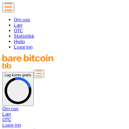
Om oss
Lær
OTC
Statistikk
Hjelp
Logg inn
Lag konto gratis
Om oss
Lær
OTC
Logg inn