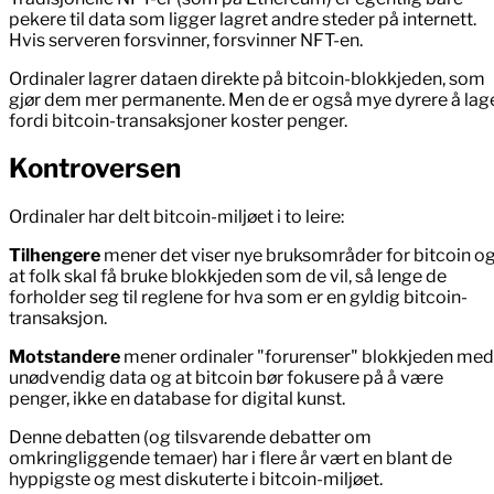
pekere til data som ligger lagret andre steder på internett.
Hvis serveren forsvinner, forsvinner NFT-en.
Ordinaler lagrer dataen direkte på bitcoin-blokkjeden, som
gjør dem mer permanente. Men de er også mye dyrere å lag
fordi bitcoin-transaksjoner koster penger.
Kontroversen
Ordinaler har delt bitcoin-miljøet i to leire:
Tilhengere
mener det viser nye bruksområder for bitcoin o
at folk skal få bruke blokkjeden som de vil, så lenge de
forholder seg til reglene for hva som er en gyldig bitcoin-
transaksjon.
Motstandere
mener ordinaler "forurenser" blokkjeden med
unødvendig data og at bitcoin bør fokusere på å være
penger, ikke en database for digital kunst.
Denne debatten (og tilsvarende debatter om
omkringliggende temaer) har i flere år vært en blant de
hyppigste og mest diskuterte i bitcoin-miljøet.